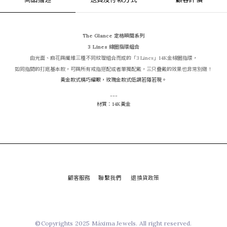
The Glance 定格瞬間系列
3 Lines 線圈指環組合
由光面、麻花與纖維三種不同紋理組合而成的「3 Lines」14K金線圈指環，
如同指間的打底基本款，可與所有戒指搭配或者單獨配戴，三只疊戴的效果也非常別緻！
黃金款式精巧耀眼，玫瑰金款式低調若隱若現。
---
材質：14K黃金
顧客服務
聯繫我們
退換貨政策
©Copyrights 2025 Máxima Jewels. All right reserved.